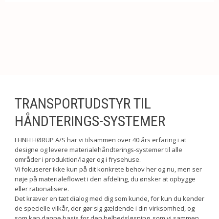
TRANSPORTUDSTYR TIL
HÅNDTERINGS-SYSTEMER
I HNH HØRUP A/S har vi tilsammen over 40 års erfaring i at
designe og levere materialehåndterings-systemer til alle
områder i produktion/lager og i frysehuse.
Vi fokuserer ikke kun på dit konkrete behov her og nu, men ser
nøje på materialeflowet i den afdeling, du ønsker at opbygge
eller rationalisere.
Det kræver en tæt dialog med dig som kunde, for kun du kender
de specielle vilkår, der gør sig gældende i din virksomhed, og
som kan danne basis for den helhedsløsning, som vi sammen